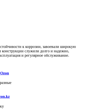
устойчивости к коррозии, завоевали широкую
и конструкции служили долго и надежно,
эксплуатация и регулярное обслуживание.
 Ozon
 разные
on.kz
мку