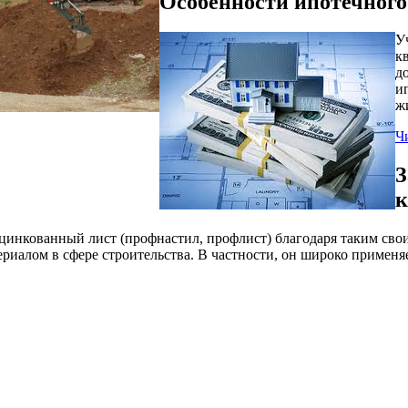
Особенности ипотечного
У
к
д
и
ж
Ч
З
к
нкованный лист (профнастил, профлист) благодаря таким своим
риалом в сфере строительства. В частности, он широко примен