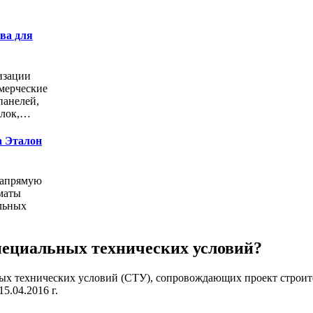
ва для
изации
мерческие
панелей,
олок,…
а Эталон
напрямую
маты
льных
специальных технических условий?
ых технических условий (СТУ), сопровождающих проект строите
5.04.2016 г.