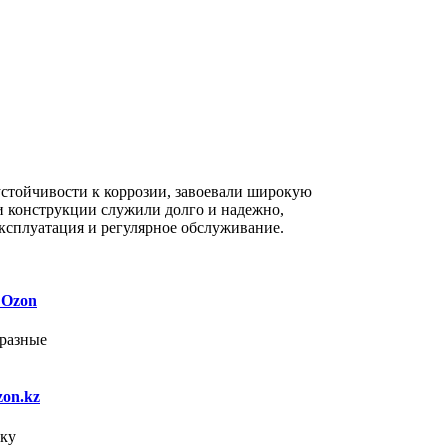
устойчивости к коррозии, завоевали широкую
и конструкции служили долго и надежно,
эксплуатация и регулярное обслуживание.
 Ozon
 разные
on.kz
мку