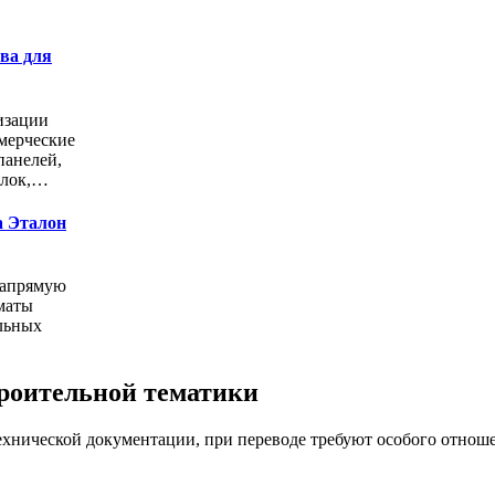
ва для
изации
мерческие
панелей,
олок,…
а Эталон
напрямую
маты
льных
троительной тематики
ехнической документации, при переводе требуют особого отноше