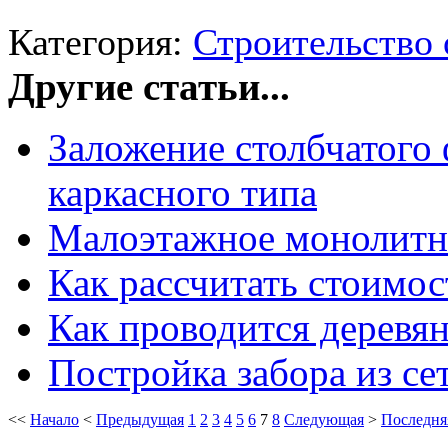
Категория:
Строительство 
Другие статьи...
Заложение столбчатого
каркасного типа
Малоэтажное монолитно
Как рассчитать стоимос
Как проводится деревян
Постройка забора из с
<<
Начало
<
Предыдущая
1
2
3
4
5
6
7
8
Следующая
>
Последня