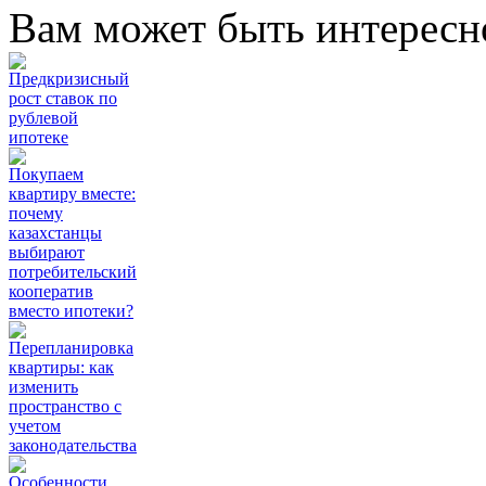
Вам может быть интересн
Предкризисный
рост ставок по
рублевой
ипотеке
Покупаем
квартиру вместе:
почему
казахстанцы
выбирают
потребительский
кооператив
вместо ипотеки?
Перепланировка
квартиры: как
изменить
пространство с
учетом
законодательства
Особенности