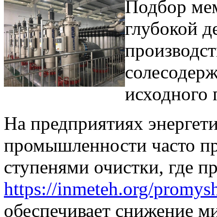
Подбор ме
глубокой д
производст
солесодерж
исходного 
На предприятиях энергет
промышленности часто п
ступенями очистки, где 
https://inmeteh.org/promy
обеспечивает снижение м